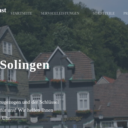
nst
STARTSEITE
SERVICELEISTUNGEN
STADTTEILE
PR
 Solingen
zugezogen und der Schlüssel
für uns! Wir helfen Ihnen
e Uhr.