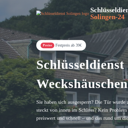
Schlüsseldie
Solingen-24
Festpreis ab 39€
Preise
Schlüsseldienst
Weckshäuschen
Sie haben sich ausgesperrt? Die Tür wurde 
steckt von innen im Schloss? Kein Problem 
preiswert und schnell – und das rund um di