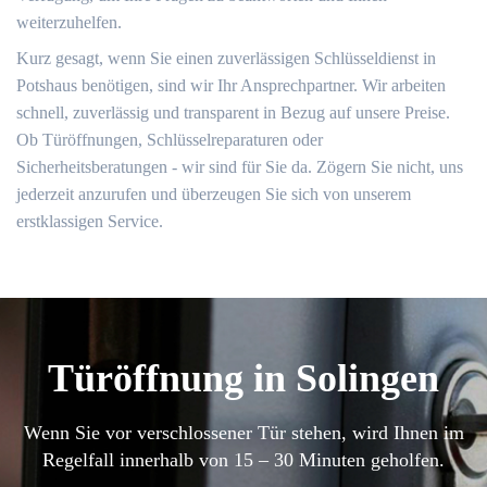
weiterzuhelfen.
Kurz gesagt, wenn Sie einen zuverlässigen Schlüsseldienst in
Potshaus benötigen, sind wir Ihr Ansprechpartner. Wir arbeiten
schnell, zuverlässig und transparent in Bezug auf unsere Preise.
Ob Türöffnungen, Schlüsselreparaturen oder
Sicherheitsberatungen - wir sind für Sie da. Zögern Sie nicht, uns
jederzeit anzurufen und überzeugen Sie sich von unserem
erstklassigen Service.
Türöffnung in Solingen
Wenn Sie vor verschlossener Tür stehen, wird Ihnen im
Regelfall innerhalb von 15 – 30 Minuten geholfen.