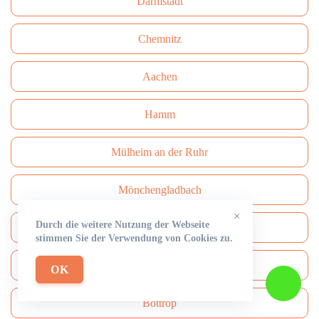
Darmstadt
Сhemnitz
Aachen
Hamm
Mülheim an der Ruhr
Mönchengladbach
×
Durch die weitere Nutzung der Webseite
Solingen
stimmen Sie der Verwendung von Cookies zu.
Paderborn
OK
Bottrop