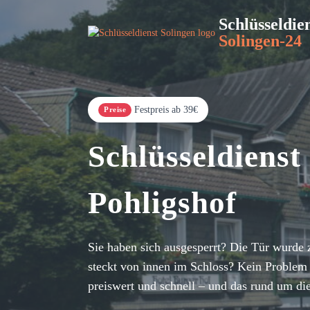
Schlüsseldie
Solingen-24
Festpreis ab 39€
Preise
Schlüsseldienst
Pohligshof
Sie haben sich ausgesperrt? Die Tür wurde 
steckt von innen im Schloss? Kein Problem 
preiswert und schnell – und das rund um di