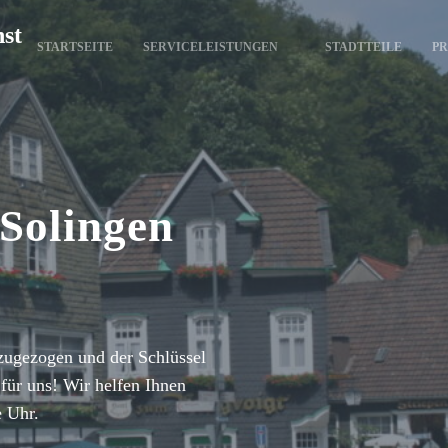
nst
STARTSEITE
SERVICELEISTUNGEN
STADTTEILE
PR
 Solingen
zugezogen und der Schlüssel
für uns! Wir helfen Ihnen
e Uhr.