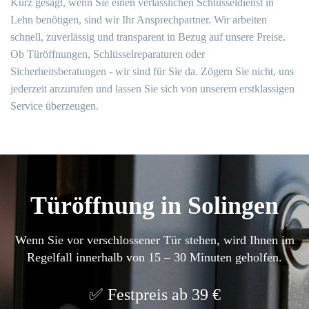
Kurz gesagt, wenn Sie einen verlässlichen Schlüsseldienst in
Lehn benötigen, sind wir Ihr Ansprechpartner. Wir arbeiten
schnell, zuverlässig und transparent in Bezug auf unsere Preise.
Ob Türöffnungen, Schlüsselreparaturen oder
Sicherheitsberatungen - wir sind für Sie da. Zögern Sie nicht, uns
jederzeit anzurufen und lassen Sie sich von unserem erstklassigen
Service überzeugen.
Türöffnung in Solingen
Wenn Sie vor verschlossener Tür stehen, wird Ihnen im
Regelfall innerhalb von 15 – 30 Minuten geholfen.
Festpreis ab 39 €