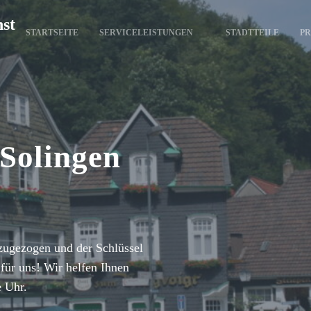
nst
STARTSEITE
SERVICELEISTUNGEN
STADTTEILE
PR
 Solingen
zugezogen und der Schlüssel
für uns! Wir helfen Ihnen
e Uhr.