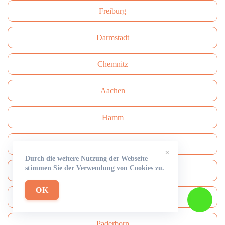
Freiburg
Darmstadt
Сhemnitz
Aachen
Hamm
Mülheim an der Ruhr
×
Durch die weitere Nutzung der Webseite
stimmen Sie der Verwendung von Cookies zu.
Mönchengladbach
OK
Solingen
Paderborn