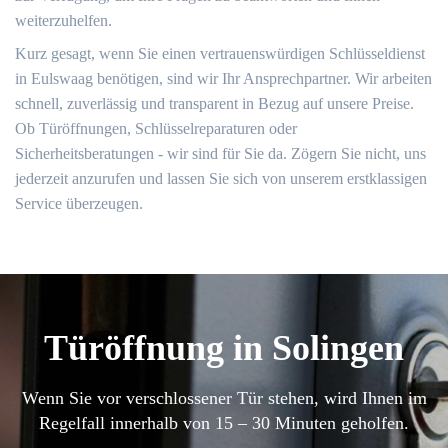
weiterzuhelfen.
Kurz gesagt, wenn Sie einen vertrauenswürdigen Schlüsseldienst
in Eulswaag benötigen, sind wir Ihr Ansprechpartner. Wir arbeiten
schnell, zuverlässig und transparent in Bezug auf unsere Preise.
Ob Türöffnungen, Schlüsselreparaturen oder
Sicherheitsberatungen - wir sind für Sie da. Zögern Sie nicht, uns
jederzeit anzurufen und lassen Sie sich von unserem erstklassigen
Service überzeugen.
Türöffnung in Solingen
Wenn Sie vor verschlossener Tür stehen, wird Ihnen im
Regelfall innerhalb von 15 – 30 Minuten geholfen.