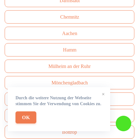
Darmstadt
Сhemnitz
Aachen
Hamm
Mülheim an der Ruhr
Mönchengladbach
×
Durch die weitere Nutzung der Webseite
Solingen
stimmen Sie der Verwendung von Cookies zu.
Paderborn
OK
Bottrop