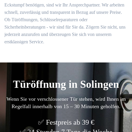
Eckstumpf benötigen, sind wir Ihr Ansprechpartner. Wir arbeiten
schnell, zuverlässig und transparent in Bezug auf unsere Preise.
Ob Türöffnungen, Schlüsselreparaturen oder
Sicherheitsberatungen - wir sind für Sie da. Zögern Sie nicht, uns
jederzeit anzurufen und überzeugen Sie sich von unserem
erstklassigen Service.
Türöffnung in Solingen
Wenn Sie vor verschlossener Tür stehen, wird Ihnen im
Regelfall innerhalb von 15 – 30 Minuten geholfen.
Festpreis ab 39 €