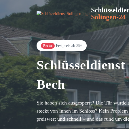
Schlüsseldie
Solingen-24
Festpreis ab 39€
Preise
Schlüsseldienst
Bech
Sie haben sich ausgesperrt? Die Tür wurde 
steckt von innen im Schloss? Kein Problem 
preiswert und schnell – und das rund um di