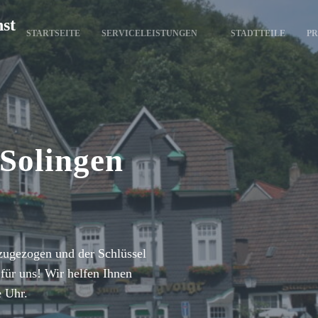
nst
STARTSEITE
SERVICELEISTUNGEN
STADTTEILE
PR
 Solingen
zugezogen und der Schlüssel
für uns! Wir helfen Ihnen
e Uhr.