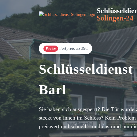
Schlüsseldie
Solingen-24
Festpreis ab 39€
Preise
Schlüsseldienst
Barl
Sie haben sich ausgesperrt? Die Tür wurde 
steckt von innen im Schloss? Kein Problem 
preiswert und schnell – und das rund um di