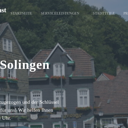
nst
STARTSEITE
SERVICELEISTUNGEN
STADTTEILE
PR
 Solingen
zugezogen und der Schlüssel
für uns! Wir helfen Ihnen
e Uhr.